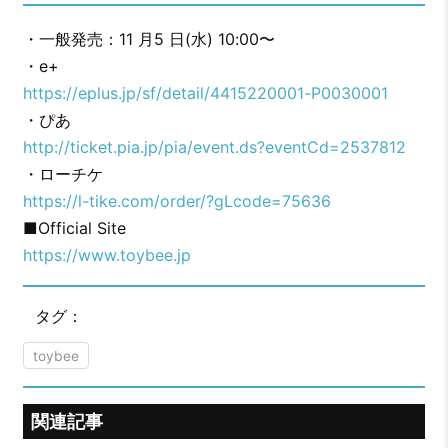
・一般発売：11 月5 日(水) 10:00〜
・e+
https://eplus.jp/sf/detail/4415220001-P0030001
・ぴあ
http://ticket.pia.jp/pia/event.ds?eventCd=2537812
・ローチケ
https://l-tike.com/order/?gLcode=75636
■Official Site
https://www.toybee.jp
タグ：
toybee
関連記事