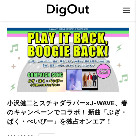
小沢健二とスチャダラパー×J-WAVE、春
のキャンペーンでコラボ！ 新曲「ぶぎ・
ばく・べいびー」を独占オンエア！