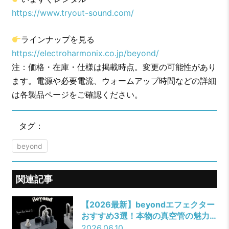
https://www.tryout-sound.com/
ラインナップを見る
https://electroharmonix.co.jp/beyond/
注：価格・在庫・仕様は掲載時点。変更の可能性があり
ます。電源や必要電流、ウォームアップ時間などの詳細
は各製品ページをご確認ください。
タグ：
beyond
関連記事
【2026最新】beyondエフェクター
おすすめ3選！本物の真空管の魅力
と「TryOut」でレンタルする方法
2026.06.10