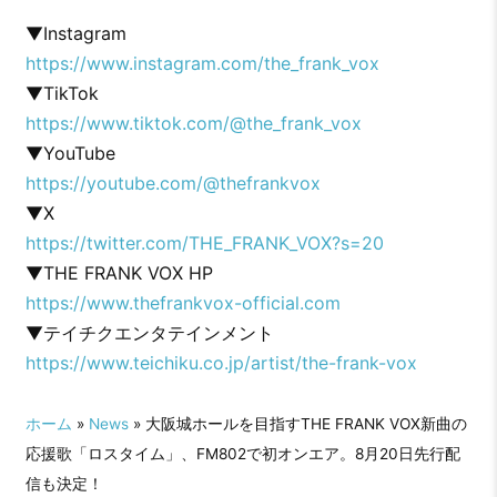
▼Instagram
https://www.instagram.com/the_frank_vox
▼TikTok
https://www.tiktok.com/@the_frank_vox
▼YouTube
https://youtube.com/@thefrankvox
▼X
https://twitter.com/THE_FRANK_VOX?s=20
▼THE FRANK VOX HP
https://www.thefrankvox-official.com
▼テイチクエンタテインメント
https://www.teichiku.co.jp/artist/the-frank-vox
ホーム
»
News
» 大阪城ホールを目指すTHE FRANK VOX新曲の
応援歌「ロスタイム」、FM802で初オンエア。8月20日先行配
信も決定！