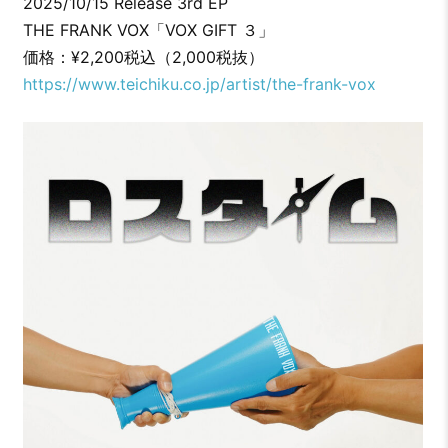
2025/10/15 Release 3rd EP
THE FRANK VOX「VOX GIFT ３」
価格：¥2,200税込（2,000税抜）
https://www.teichiku.co.jp/artist/the-frank-vox