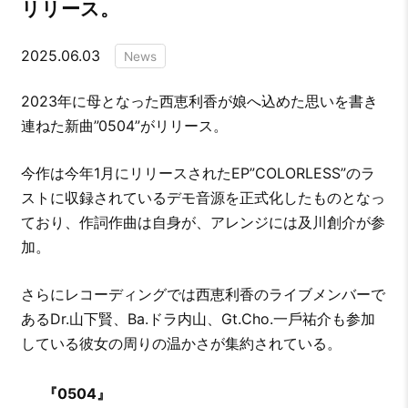
リリース。
2025.06.03
News
2023年に⺟となった⻄恵利⾹が娘へ込めた思いを書き
連ねた新曲”0504”がリリース。
今作は今年1⽉にリリースされたEP”COLORLESS”のラ
ストに収録されているデモ⾳源を正式化したものとなっ
ており、作詞作曲は⾃⾝が、アレンジには及川創介が参
加。
さらにレコーディングでは⻄恵利⾹のライブメンバーで
あるDr.⼭下賢、Ba.ドラ内⼭、Gt.Cho.⼀⼾祐介も参加
している彼⼥の周りの温かさが集約されている。
『0504』