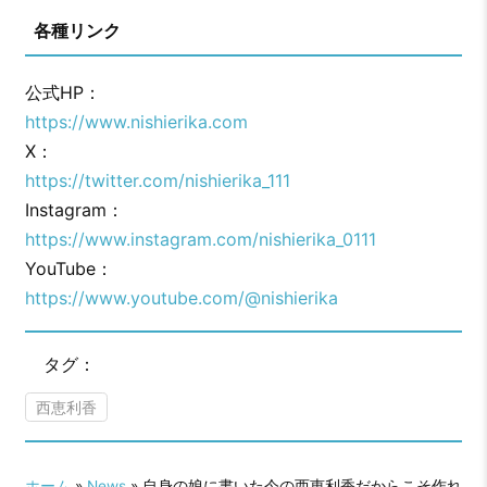
各種リンク
公式HP：
https://www.nishierika.com
X：
https://twitter.com/nishierika_111
Instagram：
https://www.instagram.com/nishierika_0111
YouTube：
https://www.youtube.com/@nishierika
タグ：
⻄恵利⾹
ホーム
»
News
» ⾃⾝の娘に書いた今の⻄恵利⾹だからこそ作れ