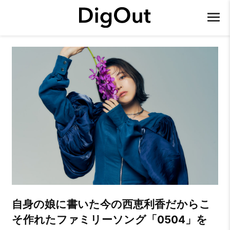
⾃⾝の娘に書いた今の⻄恵利⾹だからこ
そ作れたファミリーソング「0504」を