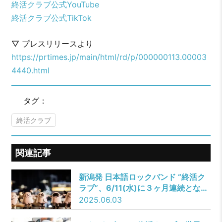
終活クラブ公式YouTube
終活クラブ公式TikTok
▽ プレスリリースより
https://prtimes.jp/main/html/rd/p/000000113.00003
4440.html
タグ：
終活クラブ
関連記事
新潟発 日本語ロックバンド “終活ク
ラブ”、6/11(水)に３ヶ月連続となる
新曲「幽霊」がデジタルリリース決
2025.06.03
定！