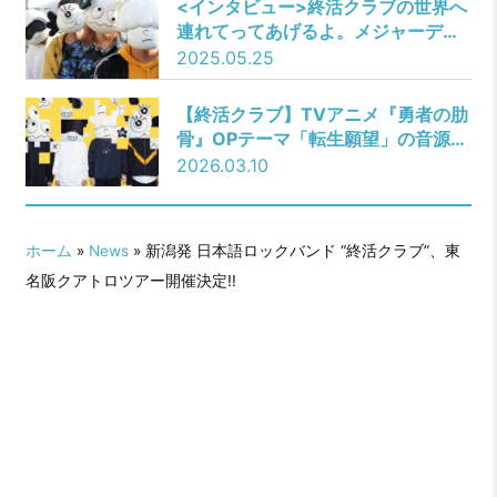
<インタビュー>終活クラブの世界へ
連れてってあげるよ。メジャーデビ
ューバンド「終活クラブ」を徹底深
2025.05.25
掘り！
【終活クラブ】TVアニメ『勇者の肋
骨』OPテーマ「転生願望」の音源が
一部初公開！さらにED担当shallmと
2026.03.10
のツーマンライブ開催決定！
ホーム
»
News
» 新潟発 日本語ロックバンド “終活クラブ”、東
名阪クアトロツアー開催決定!!