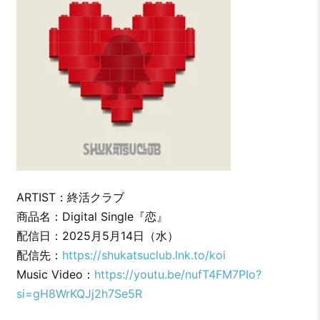
ARTIST：終活クラブ
商品名：Digital Single『恋』
配信日：2025月5月14日（水）
配信先：
https://shukatsuclub.lnk.to/koi
Music Video：
https://youtu.be/nufT4FM7PIo?
si=gH8WrKQJj2h7Se5R