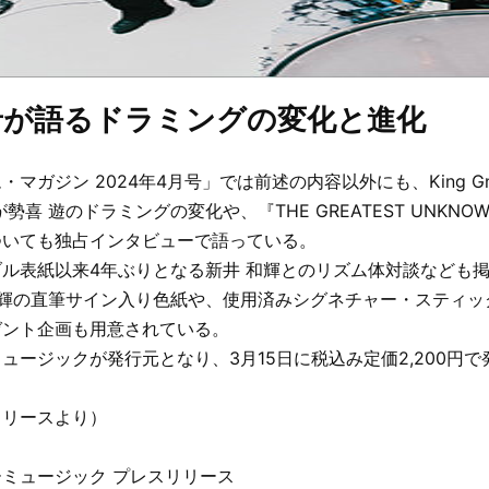
希が語るドラミングの変化と進化
マガジン 2024年4月号」では前述の内容以外にも、King G
勢喜 遊のドラミングの変化や、『THE GREATEST UNKN
ついても独占インタビューで語っている。
ル表紙以来4年ぶりとなる新井 和輝とのリズム体対談なども
和輝の直筆サイン入り色紙や、使用済みシグネチャー・スティッ
ゼント企画も用意されている。
ュージックが発行元となり、3月15日に税込み定価2,200円
リリースより）
ミュージック プレスリリース