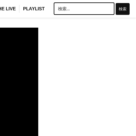
検
HE LIVE
PLAYLIST
索: