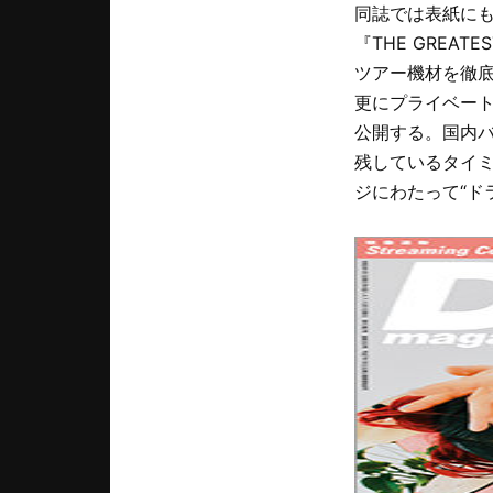
同誌では表紙にも
『THE GREA
ツアー機材を徹
更にプライベー
公開する。国内
残しているタイミ
ジにわたって“ド