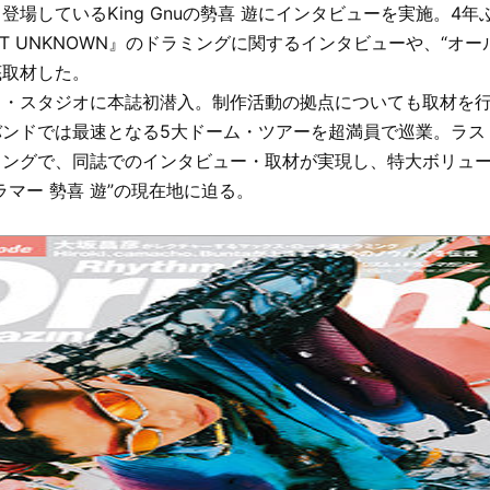
登場しているKing Gnuの勢喜 遊にインタビューを実施。4年
TEST UNKNOWN』のドラミングに関するインタビューや、“オ
底取材した。
ト・スタジオに本誌初潜入。制作活動の拠点についても取材を
バンドでは最速となる5大ドーム・ツアーを超満員で巡業。ラス
ングで、同誌でのインタビュー・取材が実現し、特大ボリュー
ラマー 勢喜 遊”の現在地に迫る。