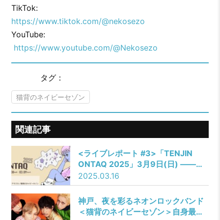
TikTok:
https://www.tiktok.com/@nekosezo
YouTube:
https://www.youtube.com/@Nekosezo
タグ：
猫背のネイビーセゾン
関連記事
<ライブレポート #3>「TENJIN
ONTAQ 2025」3月9日(日) ――三
四少女／ドラマチックアラスカ／猫
2025.03.16
背のネイビーセゾン／Chimothy→
／Bocchi／RED in BLUE
神戸、夜を彩るネオンロックバンド
＜猫背のネイビーセゾン＞自身最大