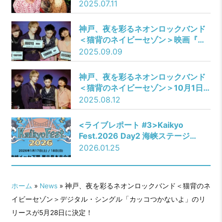
規模の【GLEMLiNS TOUR】 (読み:
2025.07.11
グリムリン ツアー)開催。ファイナ
ルは初の大阪BIGCATワンマン！
神戸、夜を彩るネオンロックバンド
＜猫背のネイビーセゾン＞映画『バ
ッコン！』、バンド初の主題歌
2025.09.09
「MONOTARINAI」が本日配信スタ
ート＆MV公開！
神戸、夜を彩るネオンロックバンド
＜猫背のネイビーセゾン＞10月1日
リリースの3rdミニ・アルバム『ICE
2025.08.12
GLEAM』（読み：アイスグリーム）
アルバム詳細発表！
<ライブレポート #3>Kaikyo
Fest.2026 Day2 海峡ステージ
――SideWays／炙りなタウン／猫
2026.01.25
背のネイビーセゾン／KOTORI／
yonige／レトロリロン／Hump
Back
ホーム
»
News
» 神戸、夜を彩るネオンロックバンド＜猫背のネ
イビーセゾン＞デジタル・シングル「カッコつかないよ」のリ
リースが5月28日に決定！