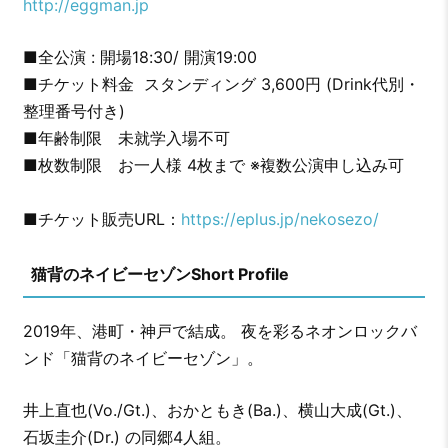
http://eggman.jp
■全公演 : 開場18:30/ 開演19:00
■チケット料金 スタンディング 3,600円 (Drink代別・
整理番号付き)
■年齢制限 未就学入場不可
■枚数制限 お一人様 4枚まで ※複数公演申し込み可
■チケット販売URL：
https://eplus.jp/nekosezo/
猫背のネイビーセゾンShort Profile
2019年、港町・神戸で結成。 夜を彩るネオンロックバ
ンド「猫背のネイビーセゾン」。
井上直也(Vo./Gt.)、おかともき(Ba.)、横山大成(Gt.)、
石坂圭介(Dr.) の同郷4人組。