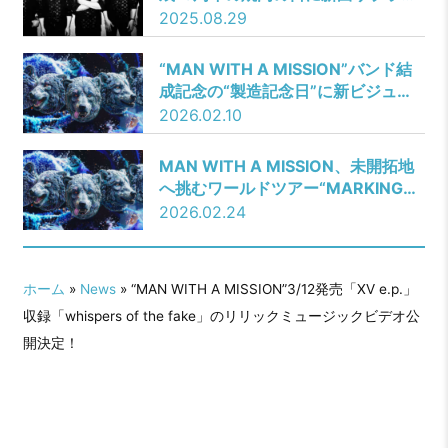
ズ配信！「Against the Kings and
2025.08.29
Gods」をゲリラリリース！！！
“MAN WITH A MISSION”バンド結
成記念の“製造記念日”に新ビジュア
ル公開！
2026.02.10
MAN WITH A MISSION、未開拓地
へ挑むワールドツアー“MARKING
NEW GROUND”開催決定！
2026.02.24
ホーム
»
News
» “MAN WITH A MISSION”3/12発売「XV e.p.」
収録「whispers of the fake」のリリックミュージックビデオ公
開決定！