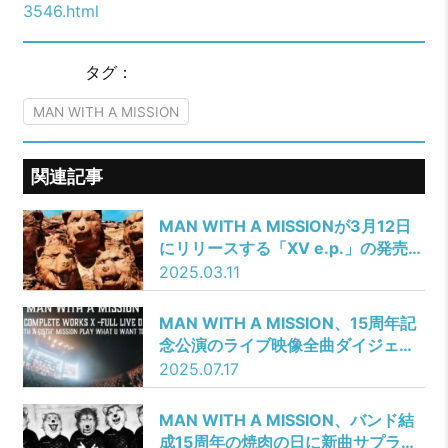
3546.html
タグ：
MAN WITH A MISSION
関連記事
MAN WITH A MISSIONが3月12日
にリリースする「XV e.p.」の発売を
記念してオフィシャルSNSキャンペ
2025.03.11
ーン「#マンウィズ見タヨ」を行うこ
とが決定した。
MAN WITH A MISSION、15周年記
念公演のライブ映像全曲ダイジェス
トを公開！7月29日に行われる一夜
2025.07.17
限りの映画館上映ではレプリカパス
ステッカーをプレゼント！！
MAN WITH A MISSION、バンド結
成15周年の焼肉の日に新曲サプライ