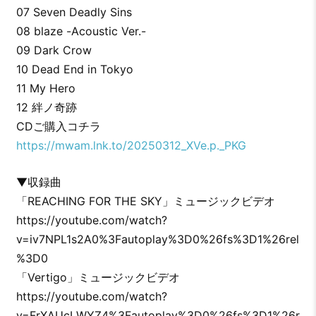
07 Seven Deadly Sins
08 blaze -Acoustic Ver.-
09 Dark Crow
10 Dead End in Tokyo
11 My Hero
12 絆ノ奇跡
CDご購入コチラ
https://mwam.lnk.to/20250312_XVe.p._PKG
▼収録曲
「REACHING FOR THE SKY」ミュージックビデオ
https://youtube.com/watch?
v=iv7NPL1s2A0%3Fautoplay%3D0%26fs%3D1%26rel
%3D0
「Vertigo」ミュージックビデオ
https://youtube.com/watch?
v=FrXAUcLWYZ4%3Fautoplay%3D0%26fs%3D1%26r