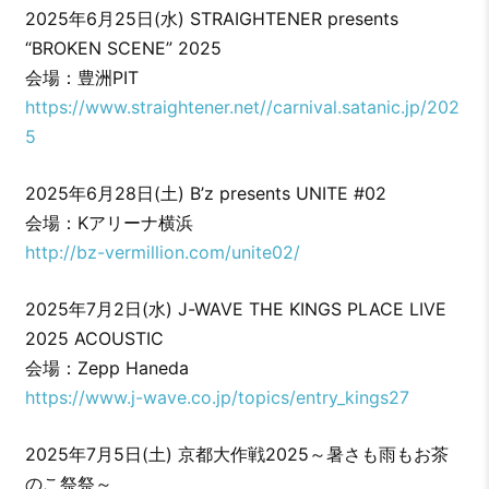
2025年6月25日(水) STRAIGHTENER presents
“BROKEN SCENE” 2025
会場：豊洲PIT
https://www.straightener.net//carnival.satanic.jp/202
5
2025年6月28日(土) B’z presents UNITE #02
会場：Kアリーナ横浜
http://bz-vermillion.com/unite02/
2025年7月2日(水) J-WAVE THE KINGS PLACE LIVE
2025 ACOUSTIC
会場：Zepp Haneda
https://www.j-wave.co.jp/topics/entry_kings27
2025年7月5日(土) 京都⼤作戦2025～暑さも⾬もお茶
のこ祭祭～