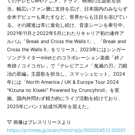
くのテレビCMやアニメ、ドラマ、映画の主題歌を担
当。幅広いファン層に支持を広げ、日本国内のみならず
全米デビューも果たすなど、世界からも注目を浴びてい
る。その躍進は常に進化し続け、音楽シーンを牽引中。
2021年11月と2022年5月にわたりキャリア初の連作ア
ルバム「Break and Cross the Walls Ⅰ」、「Break and
Cross the Walls Ⅱ」をリリース。2023年にはシンガー
ソングライターmiletとのコラボレーション楽曲「絆ノ
奇跡 / コイコガレ」で『テレビアニメ「鬼滅の刃」刀鍛
冶の里編』主題歌を担当し、スマッシュヒット。2024
年には「North America / UK & Europe Tour 2024
“Kizuna no Kiseki” Powered by Cruncyhroll」を実
施。国内外問わず精力的にライブ活動を続けており、
2025年にバンド結成15周年を迎えた。
▽ 画像はプレスリリースより
https://prtimes.jp/main/html/rd/p/000004512.00001