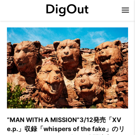
“MAN WITH A MISSION”3/12発売「XV
e.p.」収録「whispers of the fake」のリ