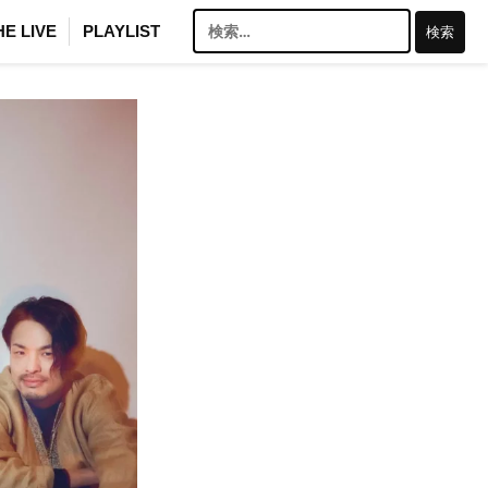
検
HE LIVE
PLAYLIST
索: