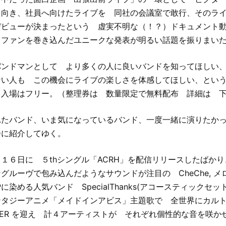
出向き、社員へ向けたライブを 同社の会議室で敢行、そのラ
デビューが決まったという 虚実不明な（！？）ドキュメント
 ファンを巻き込んだユニークな発表が明るい話題を振りまい
バンドマンとして より多くの人に良いバンドを知ってほしい
ない人も この機会にライブの楽しさを体感してほしい、とい
 入場はフリー。（整理券は 数量限定で無料配布 詳細は 
れたバンド、いま気になっているバンド、一度一緒に演りたか
会に紹介してゆく。
１６日に ５thシングル「ACRH」を配信リリースしたばか
グルーヴで包み込んだようなサウンドが注目の CheChe, 
に染める人気バンド SpecialThanks(アコースティックセ
ンタジーアニメ「メイドインアビス」主題歌で 全世界にカル
COVER を迎え 計４アーティストが それぞれ個性的な音を咲か