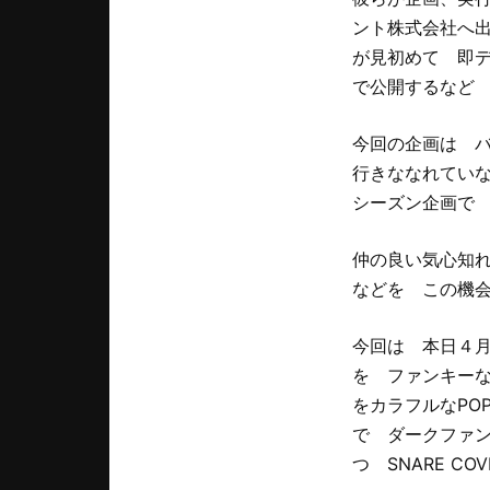
ント株式会社へ
が見初めて 即
で公開するなど
今回の企画は 
行きななれてい
シーズン企画で
仲の良い気心知
などを この機
今回は 本日４月
を ファンキーな
をカラフルなPOP
で ダークファ
つ SNARE 