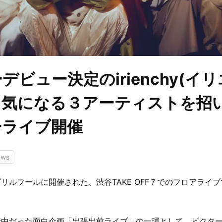
デビュー決定のirienchy(イ
 気になる３アーティストを招
ーライブ開催
ews
リルフールに開催された、渋谷TAKE OFF７でのフロアライ
。
行中だった面白企画「出張出前ライブ」の一環として ビクタ