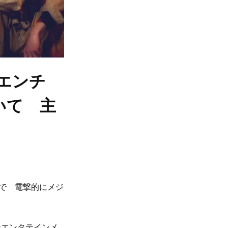
リエンチ
いて 主
ブで 電撃的にメジ
ーエンタテインメ