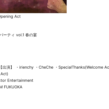
pening Act
ムパーティ vol.1 春の宴
演】 ・irienchy ・CheChe ・SpecialThanks(Welcome Ac
Act)
ctor Entertainment
 FM FUKUOKA