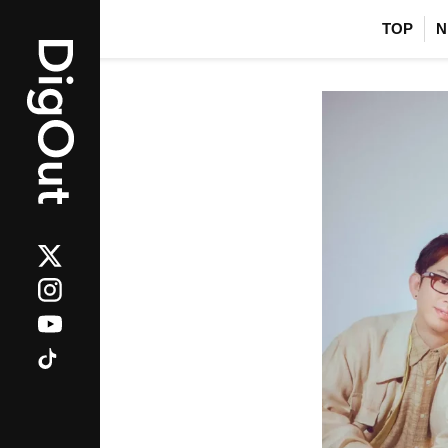
TOP
N