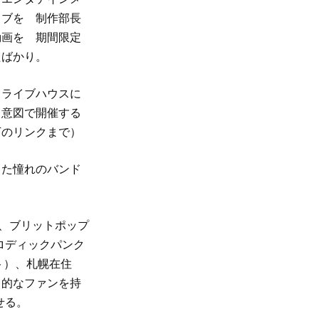
イブを 制作部長
動画を 期間限定
たばかり。
、ライブハウスに
う意図で開催する
下のリンクまで）
った憧れのバンド
り、ブリットポップ
メロディックパンク
ット）、札幌在住
ト的なファンを持
せる。