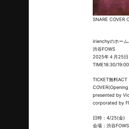
SNARE COVER O
irienchyのホー
渋谷FOWS
2025年４月25日
TIME18:30/19:00
TICKET無料ACT【出
COVER(Opening 
presented by Vi
corporated by
日時：4/25(金)
会場：渋谷FOWS