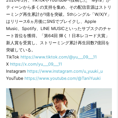
2020年5月、TikTokやYouTubeへ投稿した「Myra」が
ティーンから多くの支持を集め、その配信音源はストリ
ーミング再生累計が1億を突破。5thシングル「W/X/Y」
はリリース6ヵ月後にSNSでブレイクし、Apple
Music、Spotify、LINE MUSICといったサブスクのチャ
ート首位を獲得。「第64回 輝く！日本レコード大賞」
新人賞を受賞し、ストリーミング累計再生回数7億回を
突破している。
TikTok
https://www.tiktok.com/@yu___09___11
X
https://x.com/yu___09___11
Instagram
https://www.instagram.com/u_yuuki_u
YouTube
https://www.youtube.com/@TaniYuuki