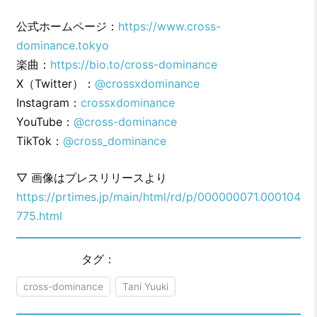
公式ホームページ：
https://www.cross-
dominance.tokyo
楽曲：
https://bio.to/cross-dominance
X（Twitter）：
@crossxdominance
Instagram：
crossxdominance
YouTube：
@cross-dominance
TikTok：
@cross_dominance
▽ 画像はプレスリリースより
https://prtimes.jp/main/html/rd/p/000000071.000104
775.html
タグ：
cross-dominance
Tani Yuuki