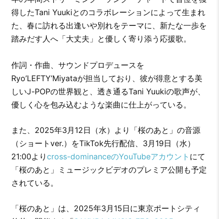
得したTani Yuukiとのコラボレーションによって生まれ
た、春に訪れる出逢いや別れをテーマに、新たな一歩を
踏みだす人へ「大丈夫」と優しく寄り添う応援歌。
作詞・作曲、サウンドプロデュースを
Ryo’LEFTY’Miyataが担当しており、彼が得意とする美
しいJ-POPの世界観と、透き通るTani Yuukiの歌声が、
優しく心を包み込むような楽曲に仕上がっている。
また、2025年3月12日（水）より「桜のあと」の音源
（ショートver.）をTikTok先行配信、3月19日（水）
21:00より
cross-dominanceのYouTubeアカウント
にて
「桜のあと」ミュージックビデオのプレミア公開も予定
されている。
「桜のあと」は、2025年3月15日に東京ポートシティ