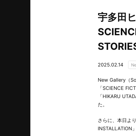
宇多田ヒ
SCIENC
STOR
2025.02.14
N
New Gallery（
「SCIENCE F
「HIKARU UTA
た。
さらに、本日より「HIK
INSTALLAT