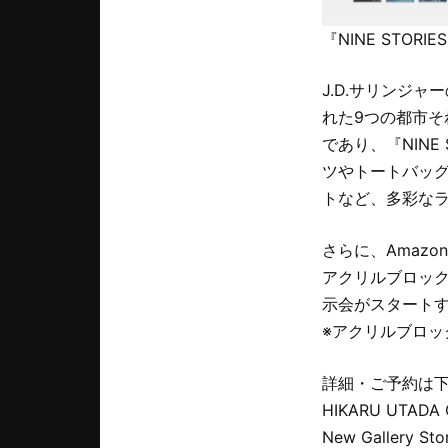
『NINE STO
J.D.サリンジャ
れた9つの都市そ
であり、『NIN
ツやトートバッグ
トなど、多彩な
さらに、Amaz
アクリルブロック
示会がスタートす
※アクリルブロ
詳細・ご予約は
HIKARU UTADA O
New Gallery St