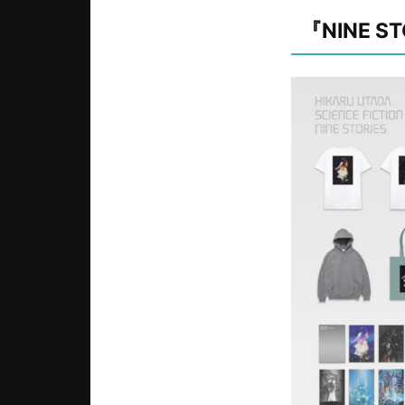
『NINE 