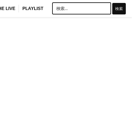
検
HE LIVE
PLAYLIST
索: