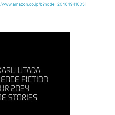
://www.amazon.co.jp/b?node=204649410051
要