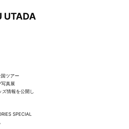
UTADA
ルの全国ツアー
及び写真展
の限定グッズ情報を公開し
IES SPECIAL
ト。