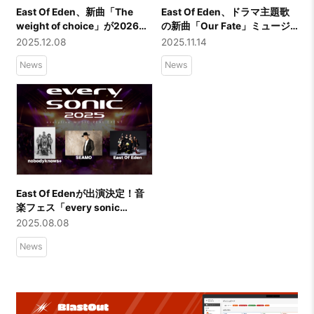
East Of Eden、新曲「The
East Of Eden、ドラマ主題歌
weight of choice」が2026年
の新曲「Our Fate」ミュージ
1月〜北山宏光主演ドラマ
ック・ビデオがついに公開！
2025.12.08
2025.11.14
『AKIBA LOST』主題歌に！
また2026年のツアーも決
News
News
MINAがメインキャストとして
定！！
コスプレイヤー役に初挑戦！
East Of Edenが出演決定！音
楽フェス「every sonic
2025」第二弾出演アーティス
2025.08.08
ト発表！
News