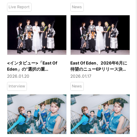
Yokohama
解禁、BDには今ツアーの密着
Live Report
News
映像を収録！
<インタビュー>「East Of
East Of Eden、2026年6月に
Eden」の“選択の重
待望のニューEPリリース決
さ”――『The weight of
定！また最新曲「The weight
2026.01.20
2026.01.17
choice』を紐解く
of choice」MVも公開！
Interview
News