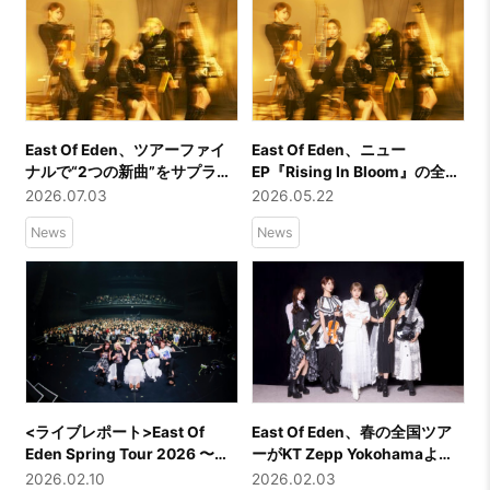
East Of Eden、ツアーファイ
East Of Eden、ニュー
ナルで“2つの新曲”をサプライ
EP『Rising In Bloom』の全貌
ズ解禁 アニメ「とある暗部
解禁！Ayasaが初作詞に挑戦！
2026.07.03
2026.05.22
の少女共棲」OP＆遊技機タイ
そのほか、豪華作家陣とのコ
News
News
アップ
ラボが実現！
<ライブレポート>East Of
East Of Eden、春の全国ツア
Eden Spring Tour 2026 〜
ーがKT Zepp Yokohamaより
Growing 〜 @KT Zepp
開幕！6月発売EPの特典詳細も
2026.02.10
2026.02.03