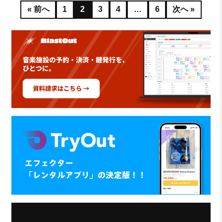
« 前へ
1
2
3
4
…
6
次へ »