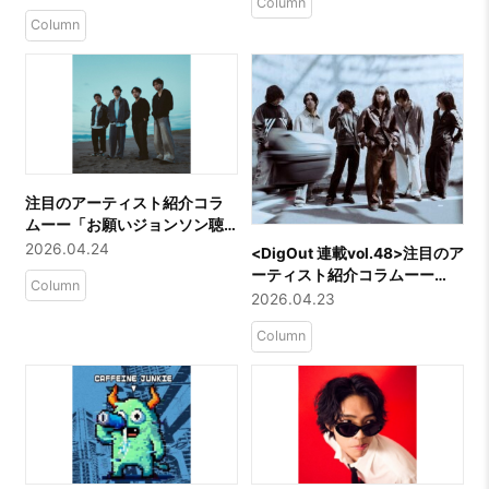
Column
Column
注目のアーティスト紹介コラ
ムーー「お願いジョンソン聴
いてくれ」
2026.04.24
​<DigOut 連載vol.48>注目のア
ーティスト紹介コラムーー
Column
「MĀRAJAQK」
2026.04.23
Column