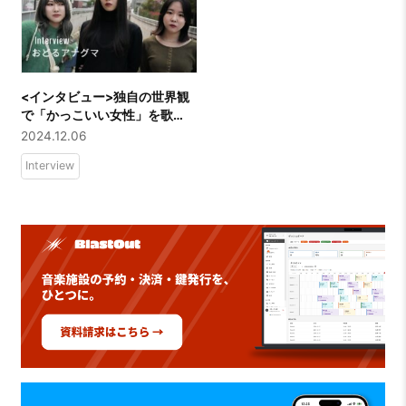
<インタビュー>独自の世界観
で「かっこいい女性」を歌
う。3人組ガールズバンド「お
2024.12.06
どるアナグマ」
Interview