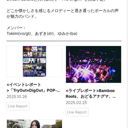
どこか懐かしさを感じるメロディーと透き通ったボーカルの声
が魅力のバンド。

メンバー：

Tokimi(vo/gt)、あずき(dr)、ゆみか(ba)
<イベントレポート
>「TryOut×DigOut」POP-UP
<ライブレポート>Bamboo
＆フリーライブ「XXI LIVE 〜
Roots、おどるアナグマ、
2025.10.26
Sunday Free Jam〜」＠
Sunny Miles、それぞれの色
2025.02.25
Live Report
SHIBUYA XXI
を見せつけた新しい時代たち
Live Report
『NEW AGE』