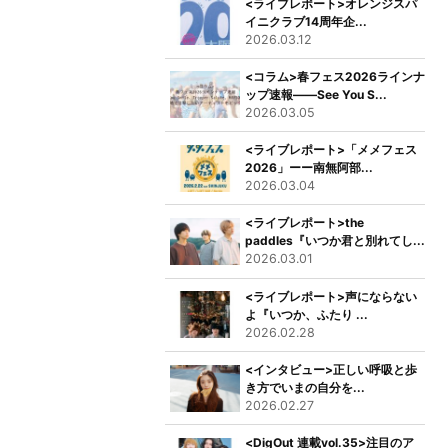
<ライブレポート>オレンジスパ
イニクラブ14周年企...
2026.03.12
<コラム>春フェス2026ラインナ
ップ速報――See You S...
2026.03.05
<ライブレポート>「メメフェス
2026」ーー南無阿部...
2026.03.04
<ライブレポート>the
paddles『いつか君と別れてし...
2026.03.01
<ライブレポート>声にならない
よ『いつか、ふたり ...
2026.02.28
<インタビュー>正しい呼吸と歩
き方でいまの自分を...
2026.02.27
<DigOut 連載vol.35>注目のア