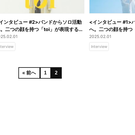
インタビュー #2>バンドからソロ活動
<インタビュー #1
へ。二つの顔を持つ「toi」が表現する音
へ。二つの顔を持つ「
楽性の本質に迫る。
楽性の本質に迫る。
025.02.01
2025.02.01
nterview
Interview
« 前へ
1
2