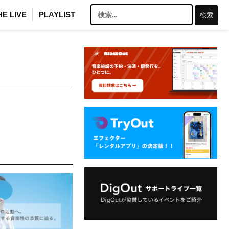
検
HE LIVE
PLAYLIST
索: