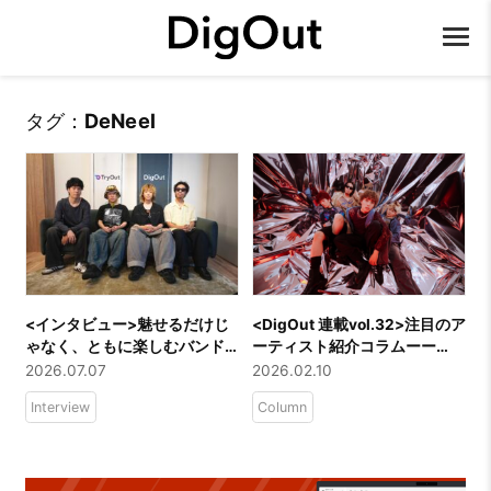
タグ：
DeNeel
<インタビュー>魅せるだけじ
<DigOut 連載vol.32>注目のア
ゃなく、ともに楽しむバンド
ーティスト紹介コラムーー
へ――DeNeel史上最もポップ
「DeNeel」
2026.07.07
2026.02.10
な新曲「HONEY」に迫る
Interview
Column