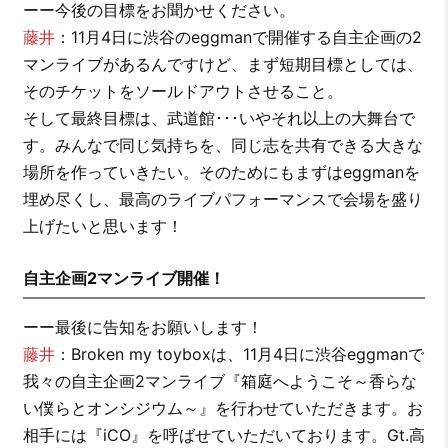
ーー今後の目標をお聞かせください。
藤井
：11月4日に渋谷のeggmanで開催する自主企画の2
マンライブがあるんですけど、まず短期目標としては、
そのチケットをソールドアウトさせること。
そして最終目標は、武道館･･･いやそれ以上の大舞台で
す。みんなで同じ気持ちを、同じ志を共有できる大きな
場所を作っていきたい。そのためにもまずはeggmanを
埋め尽くし、最高のライブパフォーマンスで会場を盛り
上げたいと思います！
自主企画2マンライブ開催！
ーー最後に告知をお願いします！
藤井
：Broken my toyboxは、11月4日に渋谷eggmanで
我々の自主企画2マンライブ『箱庭へようこそ～香らな
い僕らとオンシジウム～』を行わせていただきます。お
相手には『iCO』を呼ばせていただいております。Gt.高