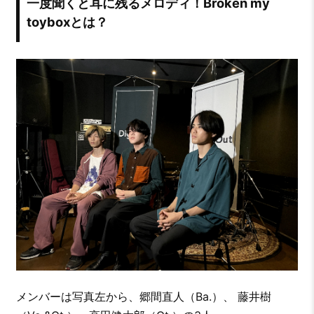
一度聞くと耳に残るメロディ！Broken my
toyboxとは？
メンバーは写真左から、郷間直人（Ba.）、 藤井樹