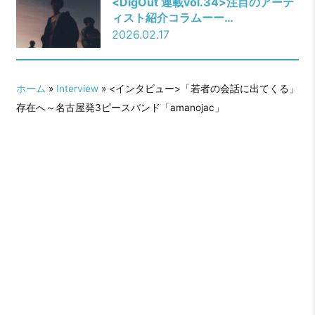
<DigOut 連載vol.34>注目のアーテ
ィスト紹介コラムーー
「amanojac」
2026.02.17
ホーム
»
Interview
» <インタビュー>「若者の会話に出てくる」
存在へ～名古屋発3ピースバンド「amanojac」