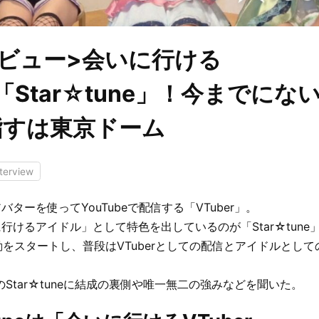
ビュー>会いに行ける
r「Star☆tune」！今までに
指すは東京ドーム
nterview
ターを使ってYouTubeで配信する「VTuber」。
行けるアイドル」として特色を出しているのが「Star☆tune
活動をスタートし、普段はVTuberとしての配信とアイドルとし
rのStar☆tuneに結成の裏側や唯一無二の強みなどを聞いた。