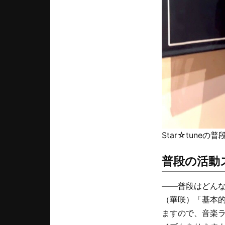
Star☆tun
普段の活動
――普段はどん
（華咲）「基本的
ますので、音楽