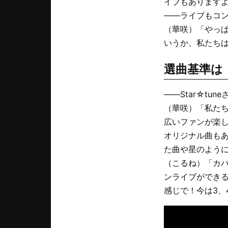
イブもあります
――ライブもコ
（華咲）「やっぱ
いうか、私たちは
選曲基準は
――Star☆t
（華咲）「私た
広いファンが楽
オリジナル曲も
た曲や星のよう
（こるね）「カ
ンライブができ
感じで！今は3、