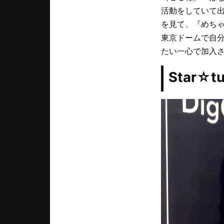
活動をしていて
を見て、『めち
東京ドームで自
たい一心で加入
Star☆