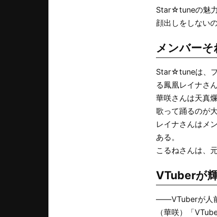
Star☆tune
顔出しをしない
メンバーそ
Star☆tun
る鳳凰レイナさん
華咲さんは天真
歌って踊るのが
レイナさんはメ
ある。
こるねさんは、元
VTuber
――VTuber
（華咲）「VTu