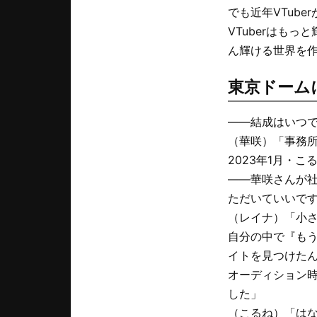
でも近年VTub
VTuberはも
ん輝ける世界を作
東京ドーム
――結成はいつ
（華咲）「事務所
2023年1月・こ
――華咲さんが
ただいていいで
（レイナ）「小
自分の中で『もう
イトを見つけた
オーディション
した」
（こるね）「はな