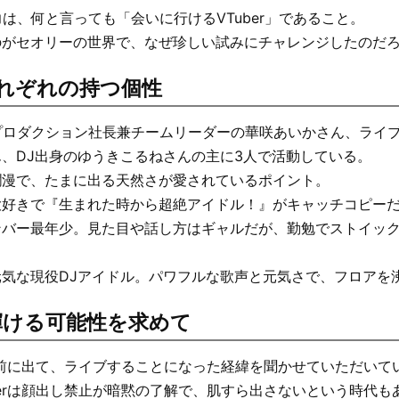
の魅力は、何と言っても「会いに行けるVTuber」であること。
のがセオリーの世界で、なぜ珍しい試みにチャレンジしたのだ
れぞれの持つ個性
eは、プロダクション社長兼チームリーダーの華咲あいかさん、ライ
、DJ出身のゆうきこるねさんの主に3人で活動している。
爛漫で、たまに出る天然さが愛されているポイント。
大好きで『生まれた時から超絶アイドル！』がキャッチコピー
ンバー最年少。見た目や話し方はギャルだが、勤勉でストイッ
気な現役DJアイドル。パワフルな歌声と元気さで、フロアを
が輝ける可能性を求めて
が人前に出て、ライブすることになった経緯を聞かせていただいて
berは顔出し禁止が暗黙の了解で、肌すら出さないという時代も