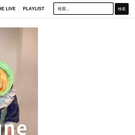
検
HE LIVE
PLAYLIST
索: