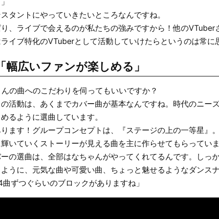
よ」
ンスタントにやっていきたいところなんですね。
り、ライブで会えるのが私たちの強みですから！他のVTuber
ライブ特化のVTuberとして活動していけたらというのは常に
「幅広いファンが楽しめる」
uneさんの曲へのこだわりを伺ってもいいですか？
ちの活動は、あくまでカバー曲が基本なんですね。時代のニー
しめるように選曲しています。
あります！グループコンセプトは、『ステージの上の一等星』
に輝いていくストーリーが見える曲を主に作らせてもらってい
バーの選曲は、全部はなちゃんがやってくれてるんです。しっか
るように、元気な曲や可愛い曲、ちょっと魅せるようなダンス
4曲ずつぐらいのブロックがありますね」