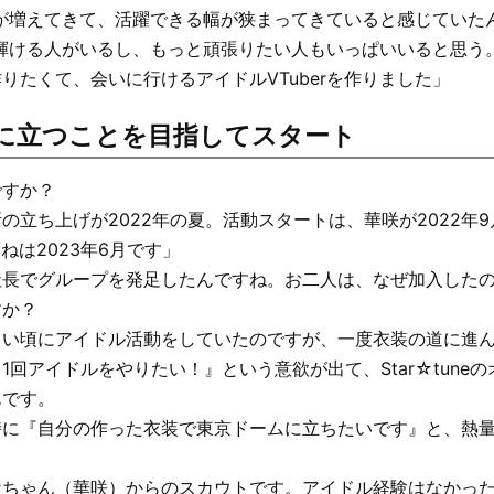
erが増えてきて、活躍できる幅が狭まってきていると感じていた
っと輝ける人がいるし、もっと頑張りたい人もいっぱいいると思う
りたくて、会いに行けるアイドルVTuberを作りました」
に立つことを目指してスタート
ですか？
の立ち上げが2022年の夏。活動スタートは、華咲が2022年
るねは2023年6月です」
社長でグループを発足したんですね。お二人は、なぜ加入した
すか？
さい頃にアイドル活動をしていたのですが、一度衣装の道に進
1回アイドルをやりたい！』という意欲が出て、Star☆tune
んです。
時に『自分の作った衣装で東京ドームに立ちたいです』と、熱
ちゃん（華咲）からのスカウトです。アイドル経験はなかった