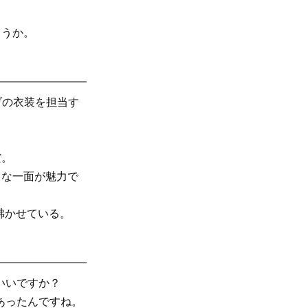
ろうか。
ブの衣装を担当す
だ。
クな一面が魅力で
沸かせている。
いいですか？
あったんですね。