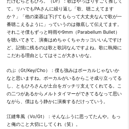
たけむらともひろ。（Dr）：歌はやっぱりすごく推して
て。リハでもPAさんに繰り返し「歌、聴こえてます
か？」「他の楽器は下げてもらって大丈夫なんで歌が一
番聴こえるように」っていうのは徹底して伝えてます。
それこそ僕もずっと時雨や9mm（Parabellum Bullet）
を聴いてきて、演奏はめちゃくちゃカッコいいんですけ
ど、記憶に残るのは歌と歌詞なんですよね。歌に執拗に
こだわる理由としてはそこが大きいかな。
のぶ（Gt/Key/Cho）：僕も強みはボーカルじゃないか
なと思いますね。ボーカルがいるからこそ成り立ってる
し、ともひろさんが土台をガッチリ支えてくれてる。こ
の二つがあるからメルトタイマーができてるなって思い
ながら、僕はもう静かに演奏するだけっていう。
江縫隼風（Vo/Gt）：そんなふうに思ってたんや。もっ
と俺のこと大切にしてくれ（笑）。