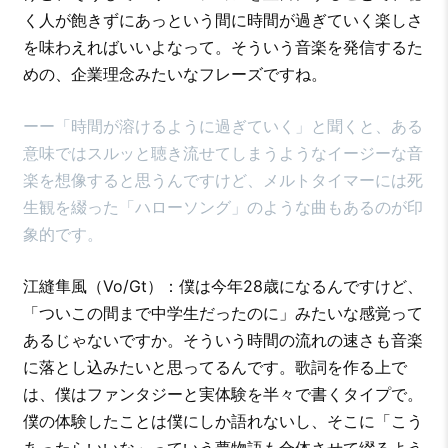
く人が飽きずにあっという間に時間が過ぎていく楽しさ
を味わえればいいよなって。そういう音楽を発信するた
めの、企業理念みたいなフレーズですね。
ーー「時間が溶けるように過ぎていく」と聞くと、ある
意味ではスルッと聴き流せてしまうようなイージーな音
楽を想像すると思うんですけど、メルトタイマーには死
生観を綴った「ハローソング」のような曲もあるのが印
象的です。
江縫隼風（Vo/Gt）：僕は今年28歳になるんですけど、
「ついこの間まで中学生だったのに」みたいな感覚って
あるじゃないですか。そういう時間の流れの速さも音楽
に落とし込みたいと思ってるんです。歌詞を作る上で
は、僕はファンタジーと実体験を半々で書くタイプで。
僕の体験したことは僕にしか語れないし、そこに「こう
あったらいいな」っていう夢物語も合体させて綴るよう