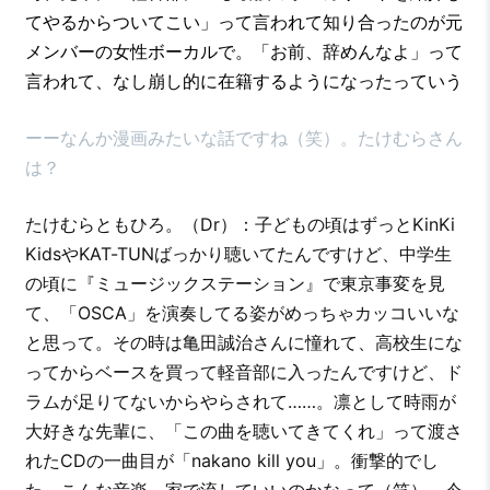
てやるからついてこい」って言われて知り合ったのが元
メンバーの女性ボーカルで。「お前、辞めんなよ」って
言われて、なし崩し的に在籍するようになったっていう
ーーなんか漫画みたいな話ですね（笑）。たけむらさん
は？
たけむらともひろ。（Dr）：子どもの頃はずっとKinKi
KidsやKAT-TUNばっかり聴いてたんですけど、中学生
の頃に『ミュージックステーション』で東京事変を見
て、「OSCA」を演奏してる姿がめっちゃカッコいいな
と思って。その時は亀田誠治さんに憧れて、高校生にな
ってからベースを買って軽音部に入ったんですけど、ド
ラムが足りてないからやらされて……。凛として時雨が
大好きな先輩に、「この曲を聴いてきてくれ」って渡さ
れたCDの一曲目が「nakano kill you」。衝撃的でし
た。こんな音楽、家で流していいのかなって（笑）。今