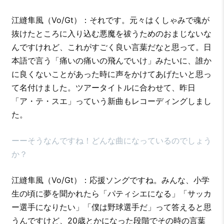
江縫隼風（Vo/Gt）：それです。元々はくしゃみで魂が
抜けたところに入り込む悪魔を祓うためのおまじないな
んですけれど、これがすごく良い言葉だなと思って。日
本語で言う「痛いの痛いの飛んでいけ」みたいに、誰か
に良くないことがあった時に声をかけてあげたいと思っ
て名付けました。ツアータイトルに合わせて、昨日
「ア・テ・スエ」っていう新曲もレコーディングしまし
た。
ーーそうなんですね！どんな曲になっているのでしょう
か？
江縫隼風（Vo/Gt）：応援ソングですね。みんな、小学
生の頃に夢を聞かれたら「パティシエになる」「サッカ
ー選手になりたい」「僕は野球選手だ」って答えると思
うんですけど、20歳とかになった段階でその時の言葉