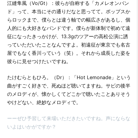
江縫隼風（Vo/Gt）：彼らが自称する「カメレオンバン
ド」って、本当にその通りだなと思ってて。ポップスか
らロックまで、僕らとは違う軸での幅広さがあるし、個
人的にも大好きなバンドです。僕らが新体制で初めて遠
征になったきっかけが、13.3gのツアーの高松公演に誘
っていただいたことなんですよ。初遠征が東京でも名古
屋でもなく香川っていう（笑）。それから成長した姿を
彼らに見せつけたいですね。
たけむらともひろ。（Dr）：「Hot Lemonade」という
曲がすごく好きで、死ぬほど聴いてますね。サビの後半
のメロディが、懐かしくてどこかで聴いたことありそう
やけどない、絶妙なメロディで。
ーーぜひ予習して来場いただきたいですね。声にならな
いよはいかがですか？