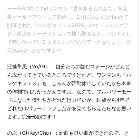
ーー今年1月に2ndワンマン『君を象るもの全て』を見
事ソールドアウトして開催し、2月にはなんばHatchで
開催された『ハンゲキフェス2026』のオープニングア
クト出演をオーディションで勝ち取るなど、バンドとし
て勢い付いているタイミングでのツアーとなります。意
気込みはいかがですか？
江縫隼風（Vo/Gt）：自分たちの臨むステージがどんど
ん広がってきているところですけれど、ワンマンも『ハ
ンゲキフェス』も、しゅんが活動休止していたから本来
の体制ではなかったんですよ。なので、フルパワーモー
ドになった僕たちがどれだけ力強いか、結成から4年で
どれだけパワーアップしたかを見てもらえたらなと思い
ます。完全形態です！
のぶ（Gt/Key/Cho）：新曲も良い曲ができたので、そ