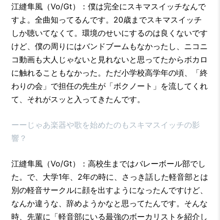
江縫隼風（Vo/Gt）：僕は完全にスキマスイッチなんで
すよ。全曲知ってるんです。20歳までスキマスイッチ
しか聴いてなくて。環境のせいにするのは良くないです
けど、僕の周りにはバンドブームもなかったし、ニコニ
コ動画も大人じゃないと見れないと思ってたからボカロ
に触れることもなかった。ただ小学校高学年の頃、「終
わりの会」で担任の先生が「ボクノート」を流してくれ
て、それがスッと入ってきたんです。
ーーじゃあ楽器や歌を始めたのもスキマスイッチの影
響？
江縫隼風（Vo/Gt）：高校生まではバレーボール部でし
た。で、大学1年、2年の時に、さっき話した軽音部とは
別の軽音サークルに顔を出すようになったんですけど、
なんか違うな、辞めようかなと思ってたんです。そんな
時、先輩に「軽音部にいる最強のボーカリストを紹介し