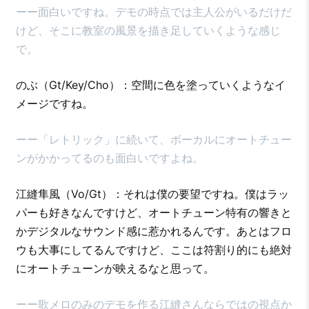
ーー面白いですね。デモの時点では主人公がいるだけだ
けど、そこに教室の風景を描き足していくような感じ
で。
のぶ（Gt/Key/Cho）：空間に色を塗っていくようなイ
メージですね。
ーー「レトリック」に続いて、ボーカルにオートチュー
ンがかかってるのも面白いですよね。
江縫隼風（Vo/Gt）：それは僕の要望ですね。僕はラッ
パーも好きなんですけど、オートチューン特有の響きと
かデジタルなサウンド感に惹かれるんです。あとはフロ
ウも大事にしてるんですけど、ここは符割り的にも絶対
にオートチューンが映えるなと思って。
ーー歌メロのみのデモを作る江縫さんならではの視点か