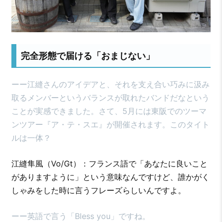
完全形態で届ける「おまじない」
ーー江縫さんのアイデアと、それを支え合い巧みに汲み
取るメンバーというバランスが取れたバンドだなという
ことが実感できました。さて、5月には東阪でのツーマ
ンツアー『ア・テ・スエ』が開催されます。このタイト
ルは一体？
江縫隼風（Vo/Gt）：フランス語で「あなたに良いこと
がありますように」という意味なんですけど、誰かがく
しゃみをした時に言うフレーズらしいんですよ。
ーー英語で言う「Bless you」ですね。