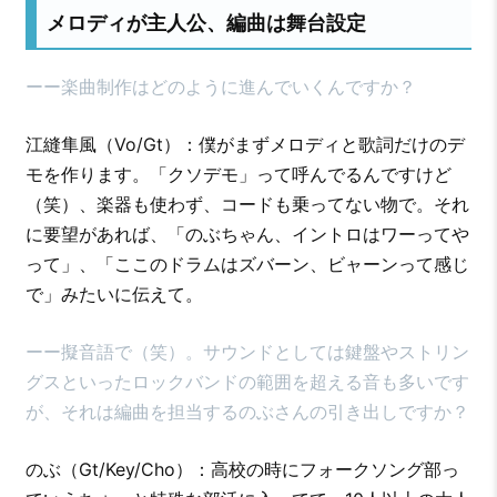
メロディが主人公、編曲は舞台設定
ーー楽曲制作はどのように進んでいくんですか？
江縫隼風（Vo/Gt）：僕がまずメロディと歌詞だけのデ
モを作ります。「クソデモ」って呼んでるんですけど
（笑）、楽器も使わず、コードも乗ってない物で。それ
に要望があれば、「のぶちゃん、イントロはワーってや
って」、「ここのドラムはズバーン、ビャーンって感じ
で」みたいに伝えて。
ーー擬音語で（笑）。サウンドとしては鍵盤やストリン
グスといったロックバンドの範囲を超える音も多いです
が、それは編曲を担当するのぶさんの引き出しですか？
のぶ（Gt/Key/Cho）：高校の時にフォークソング部っ