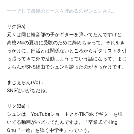
ーーそして最後のピースを埋めるのがシュンさん。
リク(Ba)：
元々は同じ軽音部の子がギターを弾いてたんですけど、
高校2年の夏頃に受験のために辞めちゃって。それをき
っかけに、部活とは関係ないところからギタリストを引
っ張ってきて外で活動しようっていう話になって、まじ
ぇらんがSNS経由でシュンを誘ったのがきっかけです。
まじぇらん(Vo)：
SNS使いがちだね。
リク(Ba)：
シュンは、YouTubeショートとかTikTokでギターを弾
いてる動画がバズってたんですよ。「卒業式でKing
Gnu『一途』を弾く中学生」っていう。