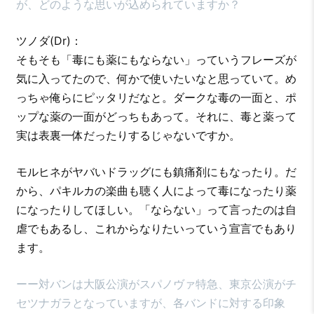
が、どのような思いが込められていますか？
ツノダ(Dr)：
そもそも「毒にも薬にもならない」っていうフレーズが
気に入ってたので、何かで使いたいなと思っていて。め
っちゃ俺らにピッタリだなと。ダークな毒の一面と、ポ
ップな薬の一面がどっちもあって。それに、毒と薬って
実は表裏一体だったりするじゃないですか。
モルヒネがヤバいドラッグにも鎮痛剤にもなったり。だ
から、パキルカの楽曲も聴く人によって毒になったり薬
になったりしてほしい。「ならない」って言ったのは自
虐でもあるし、これからなりたいっていう宣言でもあり
ます。
ーー対バンは大阪公演がスパノヴァ特急、東京公演がチ
セツナガラとなっていますが、各バンドに対する印象