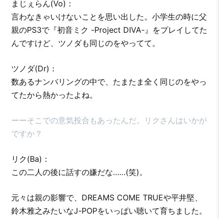
まじぇらん(Vo)：
言わなきゃいけないことを思い出した。小学生の時に父
親のPS3で『初音ミク -Project DIVA-』をプレイしてた
んですけど、ツノダも同じのをやってて。
ツノダ(Dr)：
数あるナンバリングの中で、たまたま全く同じのをやっ
てたから熱かったよね。
ーーそこでの意気投合もあったんだ。リクさんはいかが
ですか？
リク(Ba)：
この二人の後に話すの嫌だな……(笑)。
元々は親の影響で、DREAMS COME TRUEや平井堅、
鈴木雅之みたいなJ-POPをいっぱい聴いて育ちました。