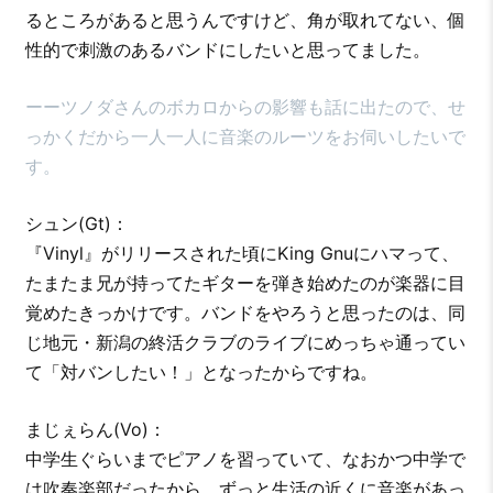
るところがあると思うんですけど、角が取れてない、個
性的で刺激のあるバンドにしたいと思ってました。
ーーツノダさんのボカロからの影響も話に出たので、せ
っかくだから一人一人に音楽のルーツをお伺いしたいで
す。
シュン(Gt)：
『Vinyl』がリリースされた頃にKing Gnuにハマって、
たまたま兄が持ってたギターを弾き始めたのが楽器に目
覚めたきっかけです。バンドをやろうと思ったのは、同
じ地元・新潟の終活クラブのライブにめっちゃ通ってい
て「対バンしたい！」となったからですね。
まじぇらん(Vo)：
中学生ぐらいまでピアノを習っていて、なおかつ中学で
は吹奏楽部だったから、ずっと生活の近くに音楽があっ