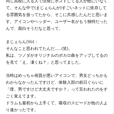
同じ高校に入る人で活発にポストしてる人が他にいなく
て。そんな中で(まじぇらんが)すごいネットに依存して
る雰囲気を放ってたから、そこに共感したんだと思いま
す。アイコンやヘッダー、ユーザー名がもう独特だった
んで、面白そうだなと思って。
まじぇらん(Vo)：
そんなこと思われてたんだ……(笑)。
私は、ツノダがオリジナルのボカロ曲をアップしてるの
を見て「え、凄くね？」と思ってました。
当時はめっちゃ画質が悪いアイコンで、男女どっちかも
わからなかったんですけど、体験入部の前日ぐらいに
「僕、男ですけど大丈夫ですか？」って言われたのをす
ごく覚えてます。
ドラムも最初から上手くて、吸収のスピードが他の人よ
り速かったです。