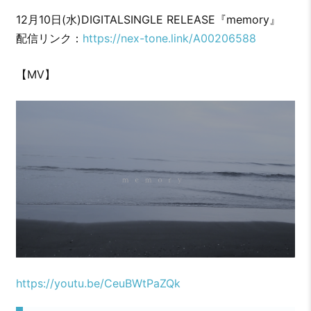
12月10日(水)DIGITALSINGLE RELEASE『memory』
配信リンク：
https://nex-tone.link/A00206588
【MV】
https://youtu.be/CeuBWtPaZQk