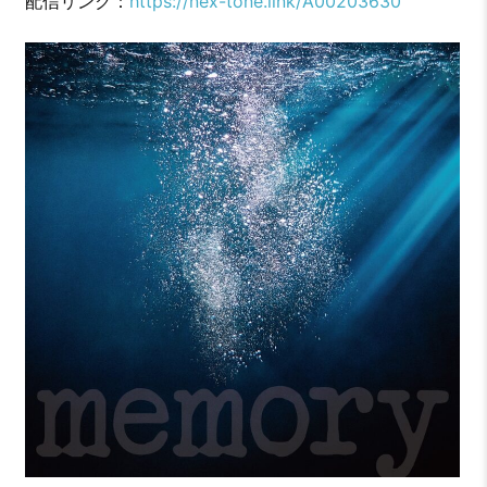
配信リンク：
https://nex-tone.link/A00203630