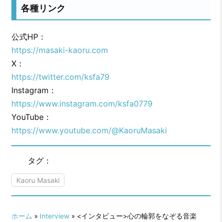
各種リンク
公式HP：
https://masaki-kaoru.com
X：
https://twitter.com/ksfa79
Instagram：
https://www.instagram.com/ksfa0779
YouTube：
https://www.youtube.com/@KaoruMasaki
タグ：
Kaoru Masaki
ホーム
»
Interview
» <インタビュー>心の輪郭をなぞる音楽