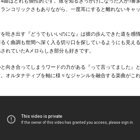
4曲はどれも個性的です。彼を知るきっかけになった人が1番
メランコリックさもありながら、一度耳にすると離れないキャ
情を吐き出す『どうでもいいのにな』は彼の歩んできた道を感
明るく曲調も世間へ深く入る切り口を探しているようにも見え
稿されていたAメロらしき部分も好きです。
のと向き合ってしまうワードの力がある『って言ってました』
す。オルタナティブを軸に様々なジャンルを融合する楽曲がこ