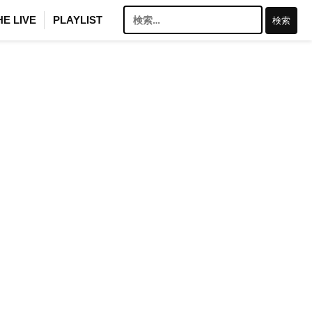
検
HE LIVE
PLAYLIST
索: