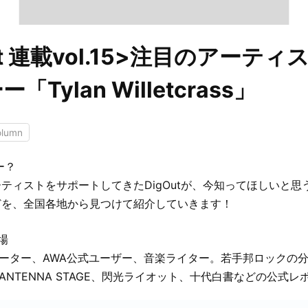
ut 連載vol.15>注目のアーテ
Tylan Willetcrass」
olumn
ー？
ティストをサポートしてきたDigOutが、今知ってほしいと思
どを、全国各地から見つけて紹介していきます！
津場
ュレーター、AWA公式ユーザー、音楽ライター。若手邦ロックの
ZYのANTENNA STAGE、閃光ライオット、十代白書などの公式レ