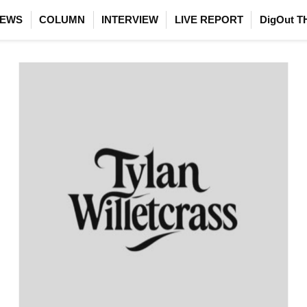
EWS
COLUMN
INTERVIEW
LIVE REPORT
DigOut T