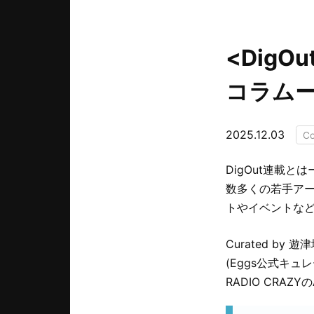
<DigO
コラムーー「
2025.12.03
C
DigOut連載とは
数多くの若手アー
トやイベントな
Curated by 遊
(Eggs公式キ
RADIO CRA