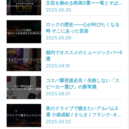
主役を務める映画3選ーー竜とそば
かすの姫／8Mile／ダンサー･イン･
2025.05.30
ザ･ダーク
ロックの歴史――心が叫びたくなる
時 そこにあった音楽
2025.05.09
都内でオススメのミュージックバー5
選
2025.04.18
コスパ重視派必見！失敗しない「ス
ピーカー選び」の新常識
2025.08.01
夜のドライブで聴きたいアルバム3
選 小袋成彬 / さらさ / フランク･オー
シャン
2025.05.02