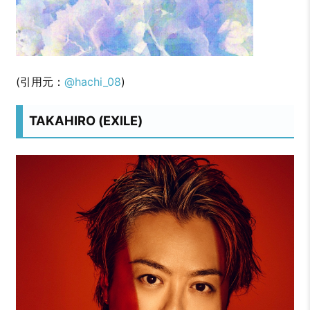
(引用元：
@hachi_08
)
TAKAHIRO (EXILE)