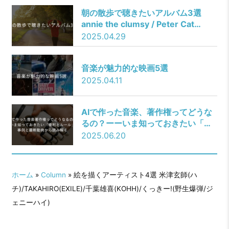
朝の散歩で聴きたいアルバム3選
annie the clumsy / Peter Cat
Recording Co. / FKJ
2025.04.29
音楽が魅力的な映画5選
2025.04.11
AIで作った音楽、著作権ってどうな
るの？ーーいま知っておきたい「権
利とルール」事例と最新動向から読
2025.06.20
み解く
ホーム
»
Column
» 絵を描くアーティスト4選 米津玄師(ハ
チ)/TAKAHIRO(EXILE)/千葉雄喜(KOHH)/くっきー!(野生爆弾/ジ
ェニーハイ)