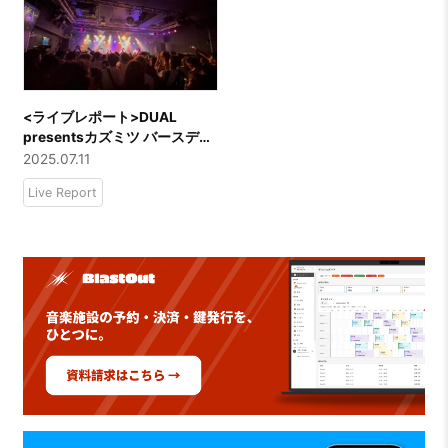
<ライブレポート>DUAL
presentsカズミツ バースデー
LIVE『今回だけは主役にし
2025.07.11
て』ーーDUAL／THE53
Live Report